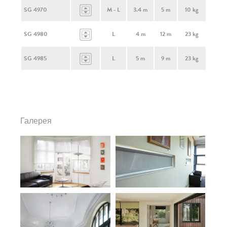
SG 4970
M - L
3.4 m
5 m
10 kg
SG 4980
L
4 m
12 m
23 kg
SG 4985
L
5 m
9 m
23 kg
Галерея