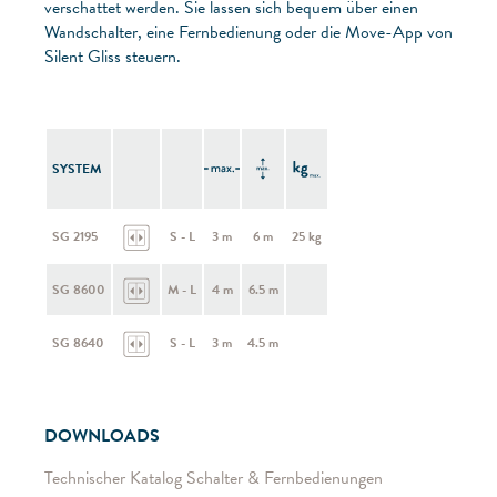
verschattet werden. Sie lassen sich bequem über einen
Wandschalter, eine Fernbedienung oder die Move-App von
Silent Gliss steuern.
SYSTEM
SG 2195
S - L
3 m
6 m
25 kg
SG 8600
M - L
4 m
6.5 m
SG 8640
S - L
3 m
4.5 m
DOWNLOADS
Technischer Katalog Schalter & Fernbedienungen