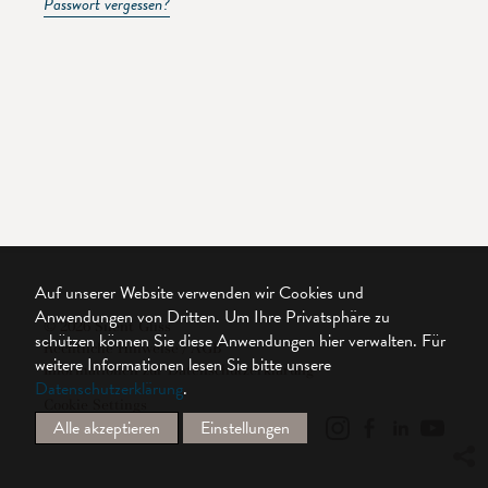
Passwort vergessen?
Auf unserer Website verwenden wir Cookies und
Anwendungen von Dritten. Um Ihre Privatsphäre zu
© 2026 Silent Gliss
schützen können Sie diese Anwendungen hier verwalten.
Für
Rechtliche Hinweise / AGB
weitere Informationen lesen Sie bitte unsere
Informationen zur Datenschutzerklärung
Datenschutzerklärung
.
Cookie Settings
Alle akzeptieren
Einstellungen