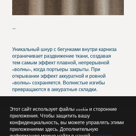
—
Уникальный шнур с бегунками внутри карниза
ограничивает раздвижение ткани, создавая
тем самым эффект плавной, непрерывной
«волны», когда портьеры закрыты. При
открывании эффект аккуратной и ровной
«волны» сохраняется. Волнистые изгибы
превращаются в аккуратные складки.
Этот сайт использует файлы cookie и сторонние
приложения. Чтобы защитить вашу
конфиденциальность, вы можете управлять этими
© 2026 Silent Gliss
приложениями здесь.
Дополнительную
Положение о конфиденциальности
информацию можно найти в нашей
политике