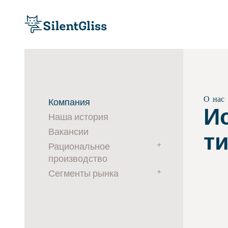
О нас
Компания
И
Наша история
Вакансии
т
+
Рациональное
производство
+
Сегменты рынка
Экологически
рациональная продукция
Сфера гостиничного
Экологически
хозяйства
рациональные процессы
Здравоохранение
Социальная