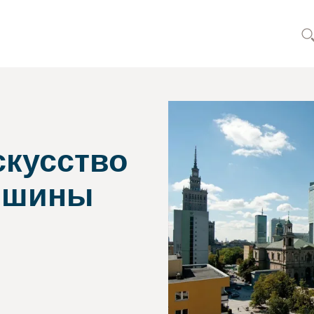
скусство
ишины