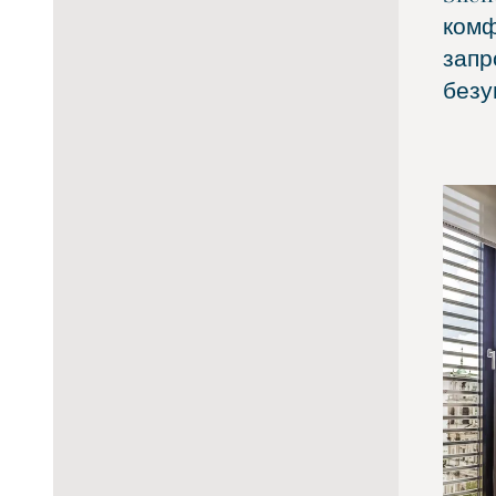
комф
запр
безу