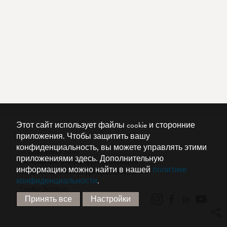
Этот сайт использует файлы cookie и сторонние
приложения. Чтобы защитить вашу
конфиденциальность, вы можете управлять этими
© 2026 Silent Gliss
приложениями здесь.
Дополнительную
Положение о конфиденциальности
информацию можно найти в нашей
политике
Заявление о конфиденциальности
конфиденциальности
.
Cookie Settings
Принять все
Настройки