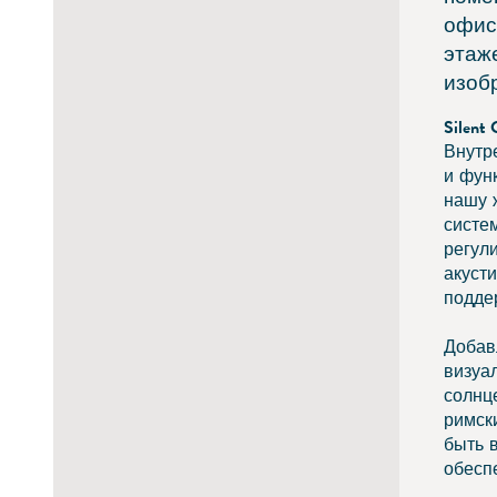
офис
этаж
изоб
Silent 
Внутр
и фун
нашу 
систем
регул
акуст
подде
Добавл
визуа
солнц
римск
быть 
обесп