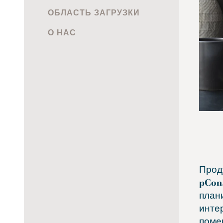
ОБЛАСТЬ ЗАГРУЗКИ
О НАС
Проду
pCon
план
инте
поме