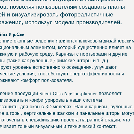
ов, позволяя пользователям создавать планы
ей и визуализировать фотореалистичные
ражения, используя модели производителей.
Gliss и p.Con
енние оконные решения являются ключевым дизайнерски
кциональным элементом, который существенно влияет на
жилую и рабочую среду. Карнизы с портьерами и другие
ы (такие как рулонные / римские шторы и т. д.)
ируют уровень естественного освещения, улучшают
ические условия, способствуют энергоэффективности и
рживают комфорт пользователя.
ение продукции Silent Gliss в pCon.planner позволяет
лизировать и конфигурировать наши системы
езащиты для окон в 3D-моделях. Наши карнизы, рулонные 
ие шторы, вертикальные жалюзи и панельные шторы могу
включены в спецификацию проекта на ранней стадии, что
ечивает точный визуальный и технический контекст.