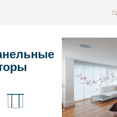
анельные
торы