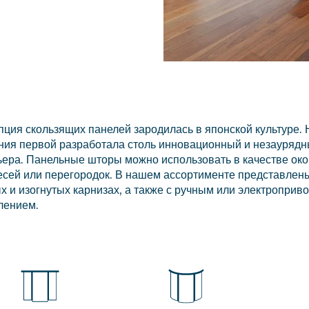
пция скользящих панелей зародилась в японской культуре.
ния первой разработала столь инновационный и незаурядн
ьера. Панельные шторы можно использовать в качестве ок
есей или перегородок. В нашем ассортименте представлен
х и изогнутых карнизах, а также с ручным или электропри
лением.