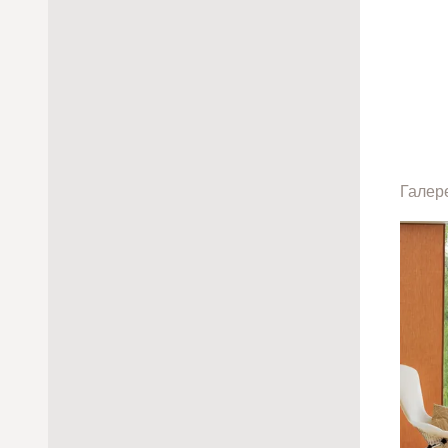
фиксированные
Для наклонных окон (тип D)
ручка
Для мансардных окон (тип
P)
ручка
рукоятка
Галер