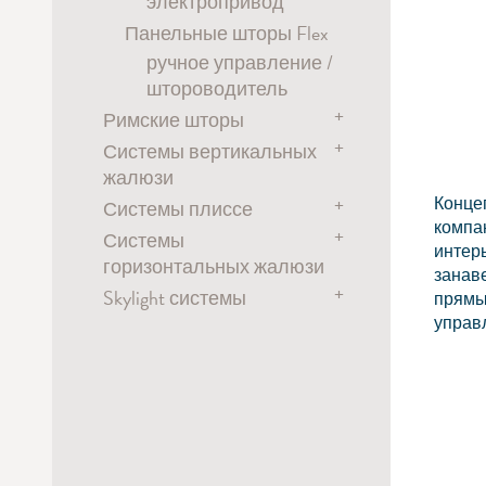
электропривод
трос
ручное управление
Панельные шторы Flex
Рулонные системы в
Карнизы Metropole
кассете
ручное управление /
штороводитель
ручное управление
электропривод
+
цепочка
Римские шторы
+
Системы вертикальных
электропривод
жалюзи
аккумулятор
Конце
+
Системы плиссе
электропривод
цепочка
компа
+
Системы
цепочка
Свободно подвешенные
шнур
интер
горизонтальных жалюзи
(тип A)
занав
+
натяжной шнур
Skylight системы
электропривод
прямы
управ
цепочка
цепочка
электропривод
С боковыми
поворотный штаб
рукоятка
направляющими (тип B)
ручка
натяжной шнур
цепочка