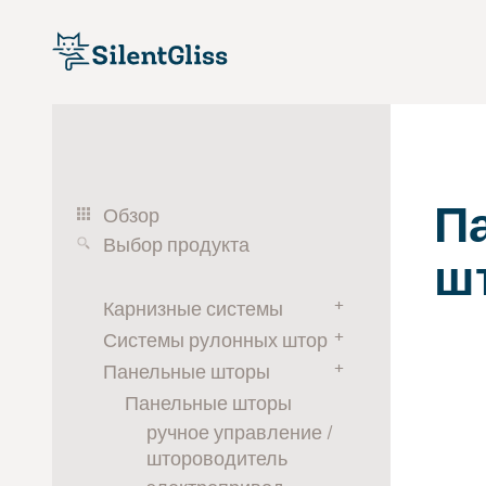
П
Обзор
Выбор продукта
ш
+
Карнизные системы
+
Системы рулонных штор
Карнизные системы
+
электропривод
Панельные шторы
Системы рулонных штор
ручное управление
электропривод
Панельные шторы
шнур
аккумулятор
ручное управление /
штороводитель
Системы для разделения
цепочка
помещений